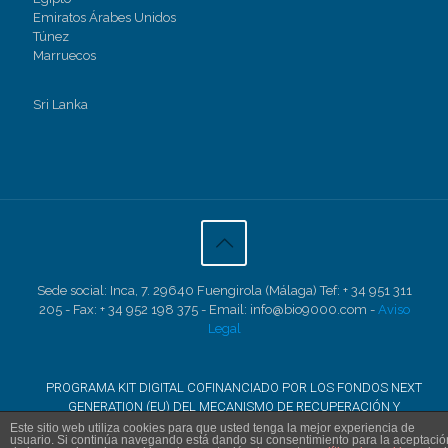
Emiratos Árabes Unidos
Túnez
Marruecos
Sri Lanka
Sede social: Inca, 7. 29640 Fuengirola (Málaga) Tef: + 34 951 311
205 - Fax: + 34 952 198 375 - Email: info@bio9000.com -
Aviso
Legal
PROGRAMA KIT DIGITAL COFINANCIADO POR LOS FONDOS NEXT
GENERATION (EU) DEL MECANISMO DE RECUPERACIÓN Y
RESILENCIA
Este sitio web utiliza cookies para que usted tenga la mejor experiencia de
usuario. Si continúa navegando está dando su consentimiento para la aceptació