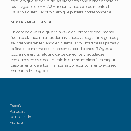
conflicto que se derive de las presentes condiciones generales
los Juzgados de MÁLAGA, renunciando expresamente el
usuario a cualquier otro fuero que pudiera corresponderle.
SEXTA.- MISCELANEA.
En caso de que cualquier cláusula del presente documento
fuera declarada nula, las demás cláusulas seguirán vigentes y
se interpretarán teniendo en cuenta la voluntad de las partes y
la finalidad misma de las presentes condiciones. BIO9000
podrá no ejercitar alguno de los derechos y facultades
conferidos en este documento lo que no implicará en ningún
caso la renuncia a los mismos, salvo reconocimiento expreso
por parte de BIO9000.
España
Portugal
Reino Unido
Francia