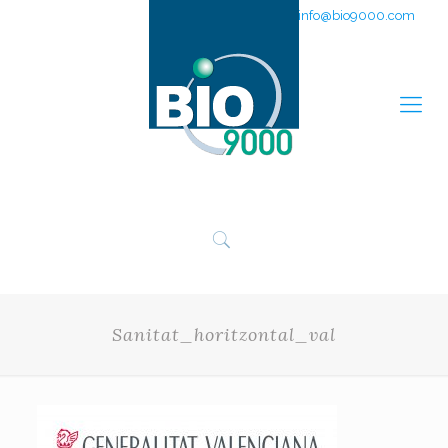
951 311 205
info@bio9000.com
Sanitat_horitzontal_val