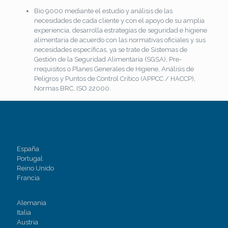
Bio 9000 mediante el estudio y análisis de las
necesidades de cada cliente y con el apoyo de su amplia
experiencia, desarrolla estrategias de seguridad e higiene
alimentaria de acuerdo con las normativas oficiales y sus
necesidades específicas, ya se trate de Sistemas de
Gestión de la Seguridad Alimentaria (SGSA), Pre-
rrequisitos o Planes Generales de Higiene, Análisis de
Peligros y Puntos de Control Crítico (APPCC / HACCP),
Normas BRC, ISO 22000.
España
Portugal
Reino Unido
Francia
Alemania
Italia
Austria